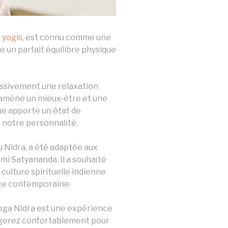
 yogis
, est connu comme une
e un parfait équilibre physique
essivement une relaxation
 amène un mieux-être et une
ue apporte un état de
 notre personnalité.
 Nidra, a été adaptée aux
i Satyananda. Il a souhaité
 culture spirituelle indienne
ence contemporaine.
oga Nidra est une expérience
ongerez confortablement pour