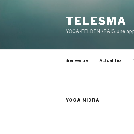
Aller
au
TELESMA
contenu
principal
YOGA-FELDENKRAIS, une appro
Bienvenue
Actualités
YOGA NIDRA