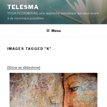
Aller
TELESMA
au
YOGA-FELDENKRAIS, une approche somatique qui vous ouvre
contenu
à de nouveaux possibles
principal
Menu
IMAGES TAGGED "K"
[Show as slideshow]