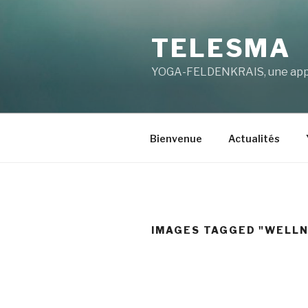
Aller
au
TELESMA
contenu
principal
YOGA-FELDENKRAIS, une appro
Bienvenue
Actualités
IMAGES TAGGED "WELL