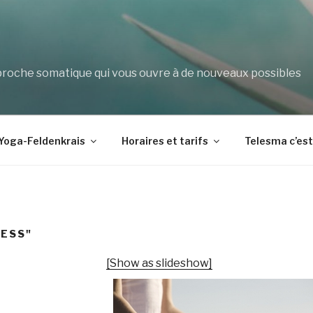
che somatique qui vous ouvre à de nouveaux possibles
Yoga-Feldenkrais
Horaires et tarifs
Telesma c’es
NESS"
[Show as slideshow]