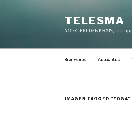
Aller
au
TELESMA
contenu
principal
YOGA-FELDENKRAIS, une appro
Bienvenue
Actualités
IMAGES TAGGED "YOGA"