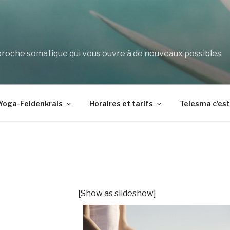
che somatique qui vous ouvre à de nouveaux possibles
Yoga-Feldenkrais
Horaires et tarifs
Telesma c’es
[Show as slideshow]