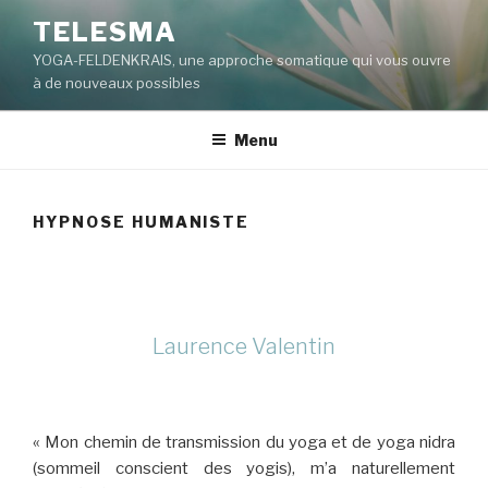
Aller
TELESMA
au
YOGA-FELDENKRAIS, une approche somatique qui vous ouvre
contenu
à de nouveaux possibles
principal
Menu
HYPNOSE HUMANISTE
Laurence Valentin
« Mon chemin de transmission du yoga et de yoga nidra
(sommeil conscient des yogis), m’a naturellement