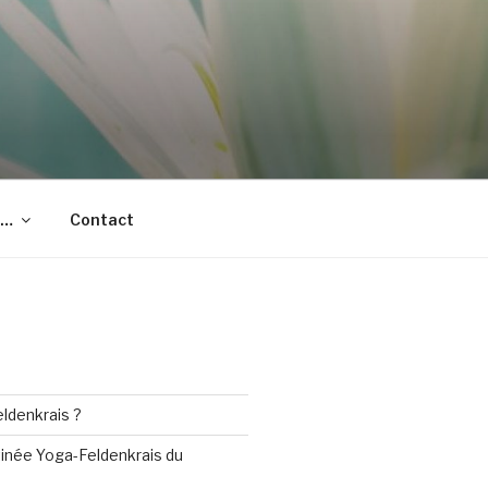
t…
Contact
S
eldenkrais ?
inée Yoga-Feldenkrais du