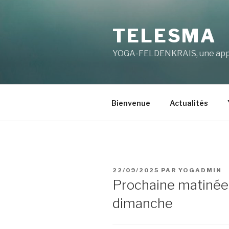
Aller
au
TELESMA
contenu
principal
YOGA-FELDENKRAIS, une appro
Bienvenue
Actualités
PUBLIÉ
22/09/2025
PAR
YOGADMIN
LE
Prochaine matinée
dimanche