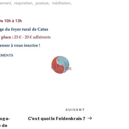
SUIVANT
Article
suivant
oga-
C’est quoi le Feldenkrais ?
e de