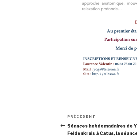
Navigation
Article
PRÉCÉDENT
de
précédent
Séances hebdomadaires de Y
Feldenkrais à Catus, la séanc
l’article