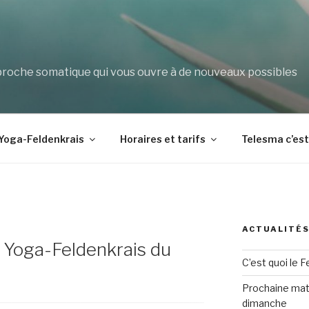
che somatique qui vous ouvre à de nouveaux possibles
Yoga-Feldenkrais
Horaires et tarifs
Telesma c’es
ACTUALITÉ
 Yoga-Feldenkrais du
C’est quoi le F
Prochaine mat
dimanche