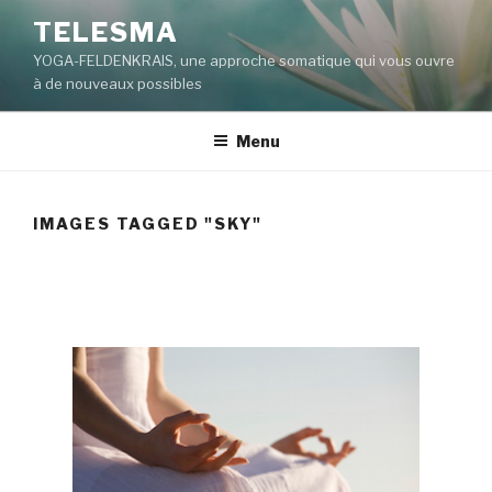
Aller
TELESMA
au
YOGA-FELDENKRAIS, une approche somatique qui vous ouvre
contenu
à de nouveaux possibles
principal
Menu
IMAGES TAGGED "SKY"