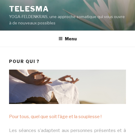
Aller
TELESMA
au
YOGA-FELDENKRAIS, une approche somatique qui vous ouvre
contenu
à de nouveaux possibles
principal
Menu
POUR QUI ?
Pour tous, quel que soit l’âge et la souplesse !
Les séances s’adaptent aux personnes présentes et à