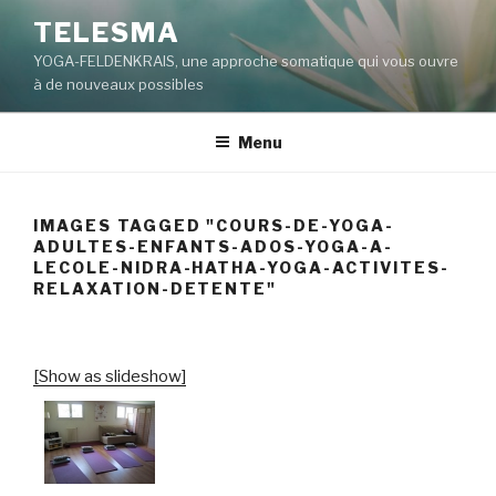
Aller
TELESMA
au
YOGA-FELDENKRAIS, une approche somatique qui vous ouvre
contenu
à de nouveaux possibles
principal
Menu
IMAGES TAGGED "COURS-DE-YOGA-
ADULTES-ENFANTS-ADOS-YOGA-A-
LECOLE-NIDRA-HATHA-YOGA-ACTIVITES-
RELAXATION-DETENTE"
[Show as slideshow]