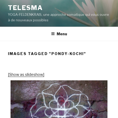
Aller
TELESMA
au
YOGA-FELDENKRAIS, une approche somatique qui vous ouvre
contenu
à de nouveaux possibles
principal
Menu
IMAGES TAGGED "PONDY-KOCHI"
[Show as slideshow]