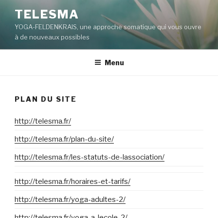
Aller
TELESMA
au
YOGA-FELDENKRAIS, une approche somatique qui vous ouvre
contenu
à de nouveaux possibles
principal
Menu
PLAN DU SITE
http://telesma.fr/
http://telesma.fr/plan-du-site/
http://telesma.fr/les-statuts-de-lassociation/
http://telesma.fr/horaires-et-tarifs/
http://telesma.fr/yoga-adultes-2/
http://telesma.fr/yoga-a-lecole-2/